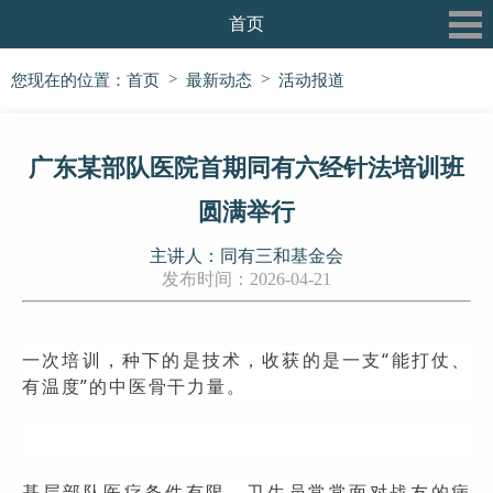
首页
关于我们
>
>
您现在的位置：
首页
最新动态
活动报道
最新动态
广东某部队医院首期同有六经针法培训班
三和书院
圆满举行
三和论坛
主讲人：同有三和基金会
三和公益行
发布时间：2026-04-21
信息披露
一次培训，种下的是技术，收获的是一支“能打仗、
党建专栏
有温度”的中医骨干力量。
基层部队医疗条件有限，卫生员常常面对战友的病