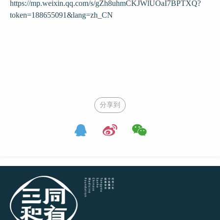
https://mp.weixin.qq.com/s/gZh8uhmCKJWlUOaI7BPTXQ?
token=188655091&lang=zh_CN
分享到