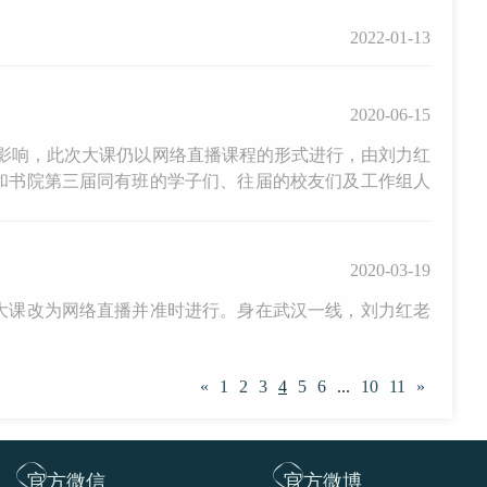
2022-01-13
2020-06-15
疫情影响，此次大课仍以网络直播课程的形式进行，由刘力红
和书院第三届同有班的学子们、往届的校友们及工作组人
2020-03-19
大课改为网络直播并准时进行。身在武汉一线，刘力红老
。
«
1
2
3
4
5
6
...
10
11
»
官方微信
官方微博