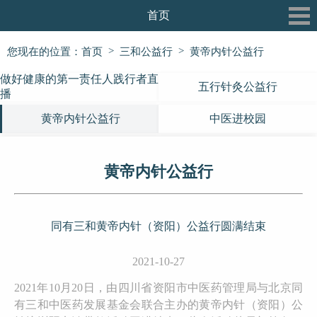
首页
关于我们
>
>
您现在的位置：
首页
三和公益行
黄帝内针公益行
最新动态
做好健康的第一责任人践行者直
五行针灸公益行
播
三和书院
黄帝内针公益行
中医进校园
三和论坛
黄帝内针公益行
三和公益行
信息披露
同有三和黄帝内针（资阳）公益行圆满结束
党建专栏
2021-10-27
2021年10月20日，由四川省资阳市中医药管理局与北京同
有三和中医药发展基金会联合主办的黄帝内针（资阳）公