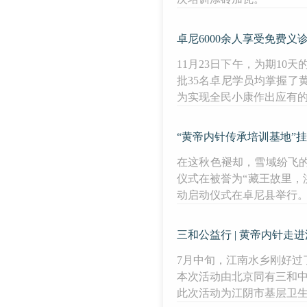
卓尼6000余人享受免费义
11月23日下午，为期1
批35名卓尼学员均掌握
为实现全民小康作出应有
“黄帝内针传承培训基地”
在这秋色褪却，雪域纷飞
仪式在被誉为“藏王故里，
动启动仪式在卓尼县举行
三和公益行 | 黄帝内针走
7月中旬，江南水乡刚好过
本次活动由北京同有三和中
此次活动为江阴市基层卫生