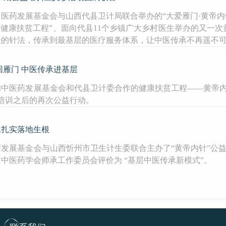
和中医药发展基金会与山西代县卫计局联合举办的“大爱雁门·黄帝
“健康扶贫工程”、面向代县11个乡镇广大乡村医生举办的又一
众的针法，传承到最基层的医疗服务体系，让中医传承不再遥不
回雁门 中医传承进基层
三和中医药发展基金会和代县卫计委合作的健康扶贫工程——黄帝
培训之后的再次公益行动。
承扎实落地生根
发展基金会与山西忻州市卫生计生委联合主办了“黄帝内针”公益培
中医药学会师承工作委员会评价为 “基层中医传承新模式”。