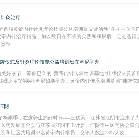
诊针灸治疗
0天的“首届黄帝内针针灸理论技能公益培训暨义诊活动”在县中医
了黄帝内针治疗精髓，加以数日在不断的实践和积累后，定会造福
的贡献。
挂牌仪式及针灸理论技能公益培训班在卓尼举办
的美好季节，筹备已久的“黄帝内针传承培训基地”挂牌仪式及首
洮砚之乡”的美丽卓尼如期举办，黄帝内针传承培训基地”挂牌
。
进江阴
了梅雨季，在这养生的好时节-----三伏天。江苏省江阴市迎来了
医药发展基金会与江苏省江阴市卫计委、江阴市中医药协会联合
院和社区共培训33名黄帝内针学员，义诊人数达1897人次。