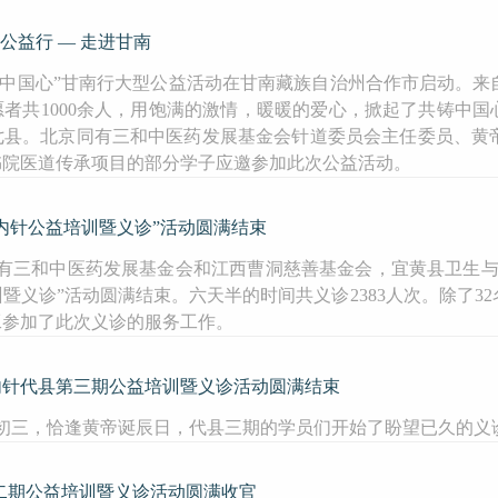
公益行 — 走进甘南
·共铸中国心”甘南行大型公益活动在甘南藏族自治州合作市启动。来
者共1000余人，用饱满的激情，暖暖的爱心，掀起了共铸中国
七县。北京同有三和中医药发展基金会针道委员会主任委员、黄
书院医道传承项目的部分学子应邀参加此次公益活动。
内针公益培训暨义诊”活动圆满结束
北京同有三和中医药发展基金会和江西曹洞慈善基金会，宜黄县卫
暨义诊”活动圆满结束。六天半的时间共义诊2383人次。除了3
工参加了此次义诊的服务工作。
内针代县第三期公益培训暨义诊活动圆满结束
三月初三，恰逢黄帝诞辰日，代县三期的学员们开始了盼望已久的义诊
二期公益培训暨义诊活动圆满收官