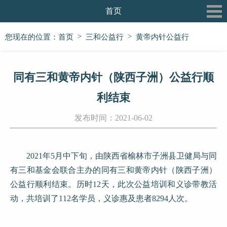
首页
关于我们
>
>
您现在的位置：
首页
三和公益行
黄帝内针公益行
最新动态
同有三和黄帝内针（陕西子洲）公益行顺
三和书院
利结束
三和论坛
发布时间：2021-06-02
三和公益行
信息披露
2021年5月中下旬，由陕西省榆林市子洲县卫健局与同
党建专栏
有三和基金会联合主办的同有三和黄帝内针（陕西子洲）
公益行顺利结束。历时12天，此次公益培训和义诊带教活
动，共培训了112名学员，义诊惠及患者8294人次。