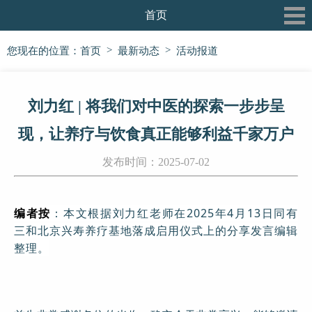
首页
关于我们
>
>
您现在的位置：
首页
最新动态
活动报道
最新动态
刘力红 | 将我们对中医的探索一步步呈
三和书院
现，让养疗与饮食真正能够利益千家万户
三和论坛
发布时间：2025-07-02
三和公益行
信息披露
编者按
：本文根据刘力红老师在2025年4月13日同有
三和北京兴寿养疗基地落成启用仪式上的分享发言编辑
党建专栏
整理。