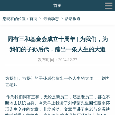
首页
关于我们
>
>
您现在的位置：
首页
最新动态
活动报道
最新动态
同有三和基金会成立十周年 | 为我们，为
三和书院
我们的子孙后代，蹚出一条人生的大道
三和论坛
发布时间：2024-12-27
三和公益行
信息披露
为我们，为我们的子孙后代蹚出一条人生的大道——刘力
红老师
党建专栏
作为我们同有三和，无论是新员工，还是老员工，都在不
断地去认识自身。今天早上我读了刘锡荣先生回忆跟南怀
瑾先生交往的文章，非常感动。文章里讲了南老与金温铁