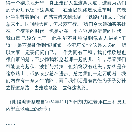
得一个彻底地升华，真正走好人生这条大道，进而为我们
的子孙后代留下这条道。 在金温铁路建成通车时，南老
让学生带着他的一首感言诗来到现场：“铁路已铺成，心忧
意未平。世间须大道，何只羡车行。”我们今天确确实实处
在一个变革的时代，也是处在一个不容易说清楚的时代。
我自己已经奔七了，此生能不能够做到像古人讲的“了
道”？是不是能做到“朝闻道，夕死可矣”？这是未必的，所
以大家一定要问问自己。 作为同有三和，我们很欣慰也
很自豪的是，至少像我和赵老师一起的几十年，尽管我们
可能会有起伏、波折与摇摆，但始终没有迷失，始终是在
这条路上，或多或少总在进步。总之我们一定要明晰，我
们内在有一条人生的路，而且我们还是有责任为子子孙孙
去探这条路，去走这条路，去修这条路。
（此段编辑整理自2024年11月29日刘力红老师在三和员工
内部座谈会上的分享）
……