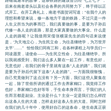
路铺成通车的故事，这条铁路的建设曾历经“七上七下”，
后来在南老牵头以及社会各界的共同努力下，终于得以正
式开工。在开工典礼上，南老书面贺词写道：“在我个人的
理想和希望来说，修一条地方干道的铁路，不过只是一件
人生义所当为的事而已，我们真要做的事，是要为子孙后
代修一条人走的道路，那是大家真要做的大事业。什么是
人走的路呢？让我借用宋儒张横渠先生的四句话来说便
是，‘为天地立心，为生民立命，为往圣继绝学，为万世开
太平’……” 恰恰我们同有三和，在各种课程上与学员们一
同读愿景，读使命——为生民立性命，为往圣继绝学。所
以我就感受到，我们这么多人聚在一起工作，有意也好，
无意也好，在我们的骨子里就有这条“人走的路”，我们就
是要为子孙后代留下这条“人走的路”。一方面我很惭愧，
自己究竟做到了这点没有？另一方面，我们这些人聚集在
一起，除了世俗所讲的通过工作去养家糊口，我觉得工作
也好，养家糊口也好等等，于生命本身而言，于我们的人
生而言都是副业。主业是什么？主业一定是我们怎么样蹚
出这条人生的大道，怎样走好这条人生的大道。同时怎样
在我们的几十年中，使用好自己的这条命，使生命真正获