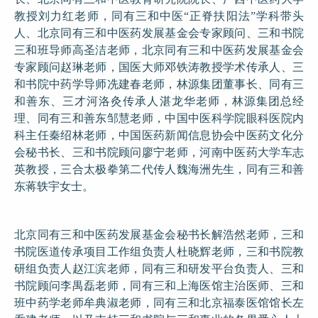
教授刘力红老师，同有三和中医“正脊扶阳法”学科带头
人、北京同有三和中医药发展基金会专家顾问、三和书院
三和班导师高圣洁老师，北京同有三和中医药发展基金会
专家顾问赵琳老师，国医大师邓铁涛教授学术传承人、三
和书院中药学导师冼建春老师，林源集团董事长、同有三
和善东、三才河洛灸传承人湛龙华老师，林源集团总经
理、同有三和善东邹慧老师，中国中医科学院眼科医院内
科主任秦绍林老师，中国医药新闻信息协会中医药文化分
会秘书长、三和书院顾问廖宁老师，河南中医药大学车志
英教授，三合太极拳第二代传人魏海洲先生，同有三和善
东蒋轶宇女士。
北京同有三和中医药发展基金会秘书长解浩然老师，三和
书院医道传承项目工作组负责人杜晓辉老师，三和书院教
研组负责人赵江滨老师，同有三和研发平台负责人、三和
书院顾问李禺磊老师，同有三和上海医馆主治医师、三和
班中药学老师牟典淑老师，同有三和北京福泰医馆馆长左