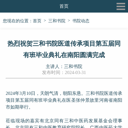
首页
关于我们
>
>
您现在的位置：
首页
三和书院
书院动态
最新动态
热烈祝贺三和书院医道传承项目第五届同
三和书院
有班毕业典礼在南阳圆满完成
三和论坛
主讲人：三和书院
三和公益行
发布时间：2024-03-31
信息披露
2024年3月10日，天朗气清，朝阳东悬。三和书院医道传承
党建专栏
项目第五届同有班毕业典礼在医圣张仲景故里河南省南阳
市如期举行。
莅临现场的嘉宾有北京同有三和中医药发展基金会理事
长、北京同有三和中医教育研究院院长、广西中医药大学