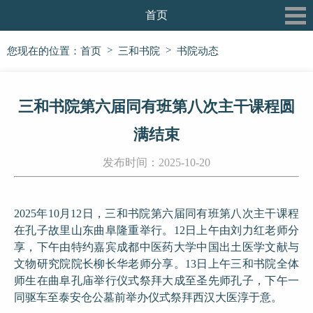
首页
关于我们
>
>
您现在的位置：
首页
三和书院
书院动态
最新动态
三和书院第六届同有班第八次主干课程圆
三和书院
满结束
三和论坛
发布时间：2025-10-20
三和公益行
信息披露
2025年10月12日，三和书院第六届同有班第八次主干课程
在孔子故里山东曲阜隆重举行。12日上午由刘力红老师分
党建专栏
享，下午由特约嘉宾成都中医药大学中国出土医学文献与
文物研究院院长柳长华老师分享。13日上午三和书院全体
师生在曲阜孔庙举行仪式祭拜大成至圣先师孔子，下午一
同驱车至泰安仓公墓前举办仪式祭拜西汉大医淳于意。