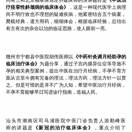
同有三和北京福泰医馆左乔建医师的演讲题目是
《中医治
疗痉挛性斜颈病的临床体会》
，这是一种现代医学上病理
尚不明疗效也不理想的疑难疾病，他紧密结合五个病案，
爬梳经典，遣方用药，细细体会，根据临床经验，总结出
有主有次的杂合以治的临证思路，使人眼前一亮。
赣州市宁都县中医院胡伟医师以
《中药针灸调月经助孕的
临床治疗体会》
为题分享，通过子宫内膜异位症等导致不
孕的相关典型案例，提出中医在治疗月经病，不孕不育方
面从古至今拥有完备的理法，理法方药，理法方针一以贯
之。但是可惜的是并不广为人知，希望中医治疗月经病，
不孕不育能够早日写进诊疗指南，造福人民。
汕头市潮南区司马浦医院中医门诊负责人游勤峰医
师的讲题是
《新冠的治疗临床体会》
，重点介绍了