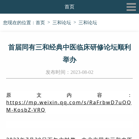
首页
关于我们
>
>
您现在的位置：
首页
三和论坛
三和论坛
最新动态
首届同有三和经典中医临床研修论坛顺利
三和书院
举办
三和论坛
发布时间：2023-08-02
三和公益行
信息披露
原文内容：
https://mp.weixin.qq.com/s/RaFrbwD7uOQ
党建专栏
M-KosbZ-VRQ