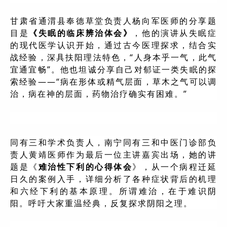
甘肃省通渭县奉德草堂负责人杨向军医师的分享题
目是
《失眠的临床辨治体会》
，他的演讲从失眠症
的现代医学认识开始，通过古今医理探求，结合实
战经验，深具扶阳理法特色，“人身本乎一气，此气
宜通宜畅”。他也坦诚分享自己对郁证一类失眠的探
索经验——“病在形体或精气层面，草木之气可以调
治，病在神的层面，药物治疗确实有困难。”
同有三和学术负责人，南宁同有三和中医门诊部负
责人黄靖医师作为最后一位主讲嘉宾出场，她的讲
题是《
难治性下利的心得体会
》，从一个病程迁延
日久的案例入手，详细分析了各种症状背后的机理
和六经下利的基本原理。所谓难治，在于难识阴
阳。呼吁大家重温经典，反复探求阴阳之理。