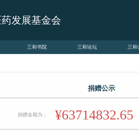
医药发展基金会
三和书院
三和论坛
三和
捐赠公示
¥63714832.65
捐赠金额为：